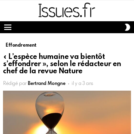
S
S
Menu
Effondrement
« L’espèce humaine va bientôt
s’effondrer », selon le rédacteur en
chef de la revue Nature
Rédigé par
Bertrand Mongne
il y a 3 ans