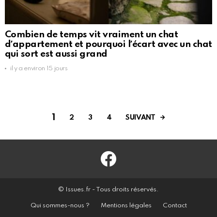
Combien de temps vit vraiment un chat
dʼappartement et pourquoi lʼécart avec un chat
qui sort est aussi grand
il y a environ 15 jours
1
SUIVANT
2
3
4
Facebook
© Issues.fr - Tous droits réservés.
Qui sommes-nous ?
Mentions légales
Contact