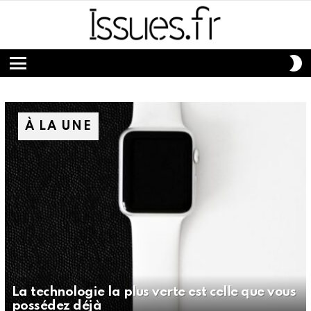
S
S
Menu
À LA UNE
La technologie la plus verte est celle que vous
possédez déjà