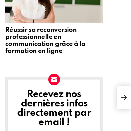
Réussir sa reconversion
professionnelle en
communication grâce à la
formation en ligne
L’Es
Recevez nos
NEWSLETTER
pou
dernières infos
pop
directement par
email !