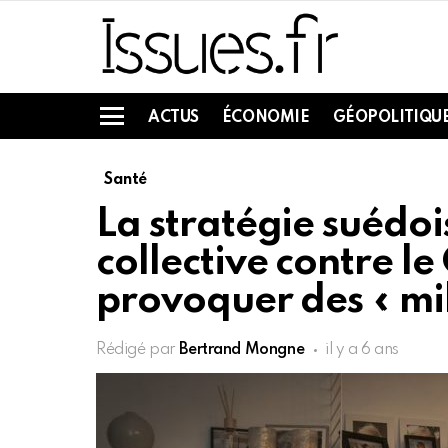
ACTUS
ÉCONOMIE
GÉOPOLITIQU
Menu
Santé
La stratégie suédo
collective contre le
provoquer des « mil
Rédigé par
Bertrand Mongne
il y a 6 ans