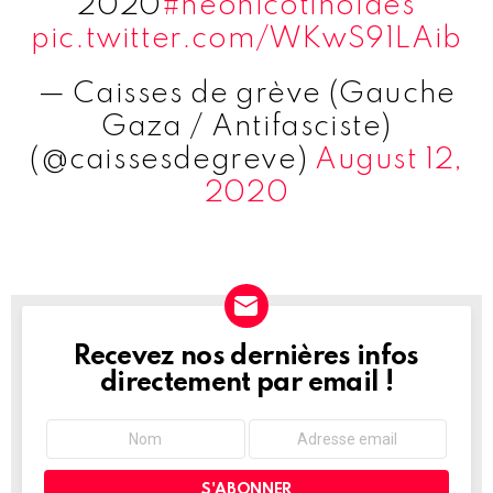
2020
#neonicotinoides
pic.twitter.com/WKwS91LAib
— Caisses de grève (Gauche
Gaza / Antifasciste)
(@caissesdegreve)
August 12,
2020
Recevez nos dernières infos
NEWSLETTER
directement par email !