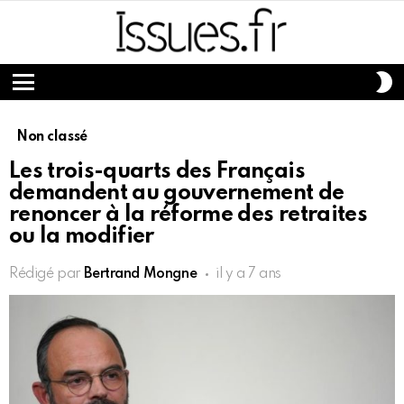
S
S
Menu
Non classé
Les trois-quarts des Français
demandent au gouvernement de
renoncer à la réforme des retraites
ou la modifier
Rédigé par
Bertrand Mongne
il y a 7 ans