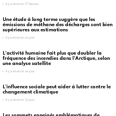
il y a environ 17 heures
Une étude à long terme suggère que les
émissions de méthane des décharges sont bien
supérieures aux estimations
il y a environ un jour
L'activité humaine fait plus que doubler la
fréquence des incendies dans l'Arctique, selon
une analyse satellite
il y a environ un jour
L’influence sociale peut aider à lutter contre le
changement climatique
il y a environ 2 jours
Les sommets enneigés emblématiques de