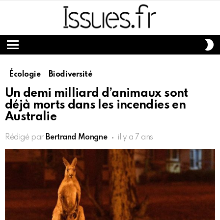
S
S
Menu
Écologie
Biodiversité
Un demi milliard d’animaux sont
déjà morts dans les incendies en
Australie
Rédigé par
Bertrand Mongne
il y a 7 ans