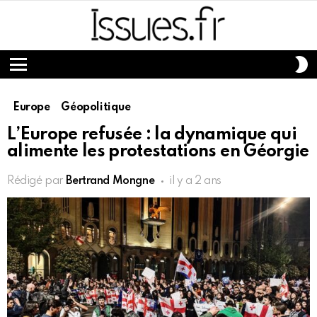
S
S
Menu
Europe
Géopolitique
L’Europe refusée : la dynamique qui
alimente les protestations en Géorgie
Rédigé par
Bertrand Mongne
il y a 2 ans