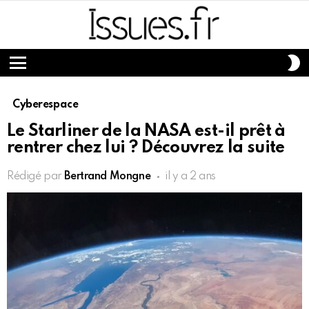
S
S
Menu
Cyberespace
Le Starliner de la NASA est-il prêt à
rentrer chez lui ? Découvrez la suite
Rédigé par
Bertrand Mongne
il y a 2 ans