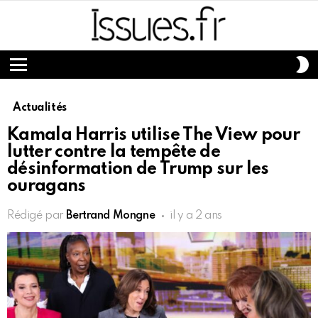
S
S
Menu
Actualités
Kamala Harris utilise The View pour
lutter contre la tempête de
désinformation de Trump sur les
ouragans
Rédigé par
Bertrand Mongne
il y a 2 ans