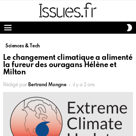
S
S
Menu
Sciences & Tech
Le changement climatique a alimenté
la fureur des ouragans Hélène et
Milton
Rédigé par
Bertrand Mongne
il y a 2 ans