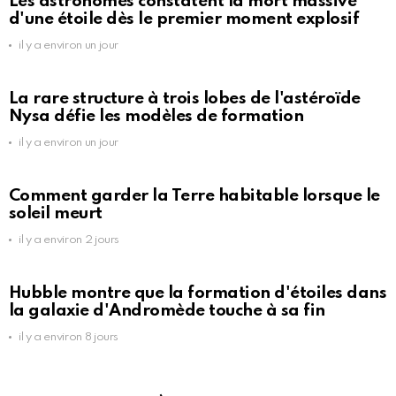
Les astronomes constatent la mort massive
d'une étoile dès le premier moment explosif
il y a environ un jour
La rare structure à trois lobes de l'astéroïde
Nysa défie les modèles de formation
il y a environ un jour
Comment garder la Terre habitable lorsque le
soleil meurt
il y a environ 2 jours
Hubble montre que la formation d'étoiles dans
la galaxie d'Andromède touche à sa fin
il y a environ 8 jours