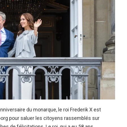
anniversaire du monarque, le roi Frederik X est
nborg pour saluer les citoyens rassemblés sur
es de félicitations. Le roi, qui a eu 58 ans,