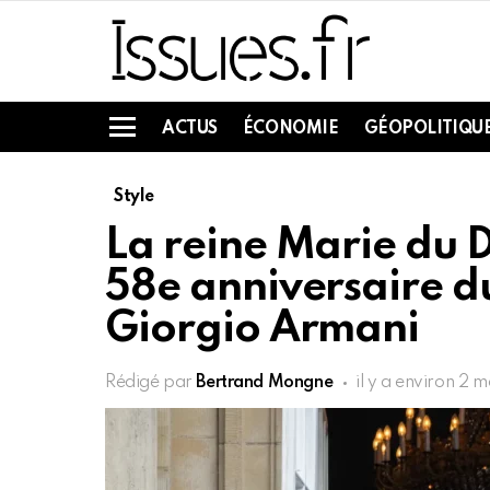
ACTUS
ÉCONOMIE
GÉOPOLITIQU
Menu
Style
La reine Marie du 
58e anniversaire du
Giorgio Armani
Rédigé par
Bertrand Mongne
il y a environ 2 m