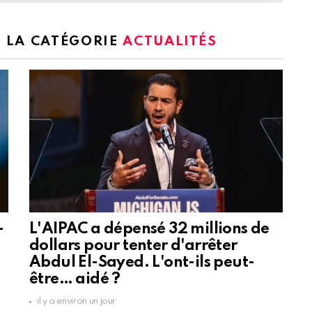
S LA CATÉGORIE
ACTUALITÉS
-
L'AIPAC a dépensé 32 millions de
dollars pour tenter d'arrêter
Abdul El-Sayed. L'ont-ils peut-
être… aidé ?
il y a environ un jour