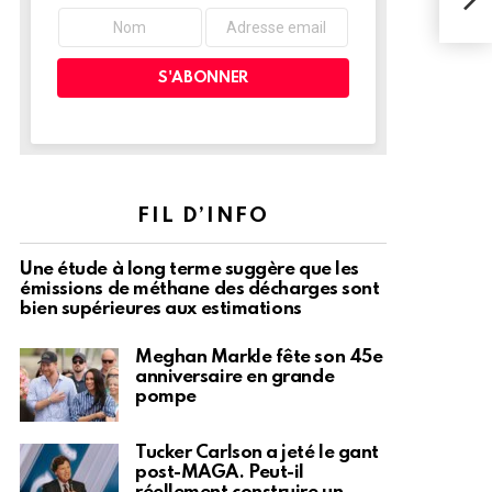
habi
FIL D’INFO
Une étude à long terme suggère que les
émissions de méthane des décharges sont
bien supérieures aux estimations
Meghan Markle fête son 45e
anniversaire en grande
pompe
Tucker Carlson a jeté le gant
post-MAGA. Peut-il