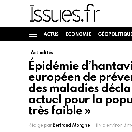
ACTUS
ÉCONOMIE
GÉOPOLITIQU
Menu
Actualités
Épidémie d’hantavir
européen de préven
des maladies déclar
actuel pour la popu
très faible »
Rédigé par
Bertrand Mongne
il y a environ 3 m