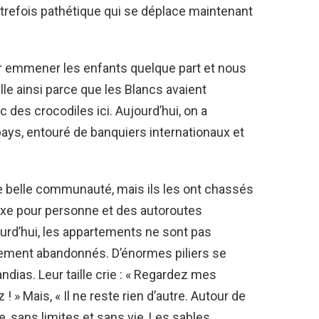
trefois pathétique qui se déplace maintenant
ur emmener les enfants quelque part et nous
elle ainsi parce que les Blancs avaient
c des crocodiles ici. Aujourd’hui, on a
e pays, entouré de banquiers internationaux et
une belle communauté, mais ils les ont chassés
uxe pour personne et des autoroutes
ourd’hui, les appartements ne sont pas
lement abandonnés. D’énormes piliers se
ias. Leur taille crie : « Regardez mes
 » Mais, « Il ne reste rien d’autre. Autour de
, sans limites et sans vie, Les sables