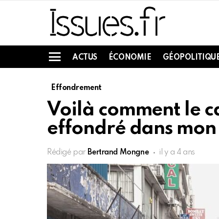
ACTUS
ÉCONOMIE
GÉOPOLITIQU
Menu
Effondrement
Voilà comment le ca
effondré dans mon 
Rédigé par
Bertrand Mongne
il y a 4 ans