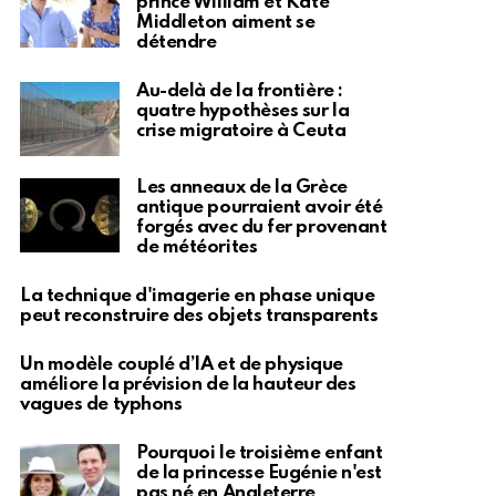
prince William et Kate
Middleton aiment se
détendre
Au-delà de la frontière :
quatre hypothèses sur la
crise migratoire à Ceuta
Les anneaux de la Grèce
antique pourraient avoir été
forgés avec du fer provenant
de météorites
La technique d'imagerie en phase unique
peut reconstruire des objets transparents
Un modèle couplé d’IA et de physique
améliore la prévision de la hauteur des
vagues de typhons
Pourquoi le troisième enfant
de la princesse Eugénie n'est
pas né en Angleterre