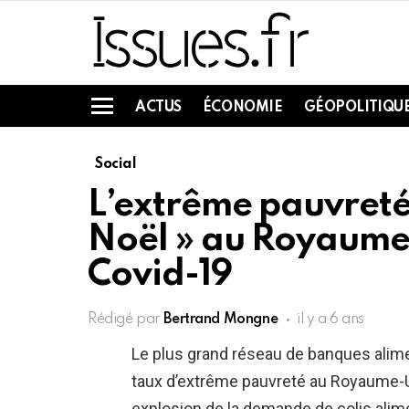
ACTUS
ÉCONOMIE
GÉOPOLITIQU
Menu
Social
L’extrême pauvreté 
Noël » au Royaume
Covid-19
Rédigé par
Bertrand Mongne
il y a 6 ans
Le plus grand réseau de banques alime
taux d’extrême pauvreté au Royaume-Un
explosion de la demande de colis alim