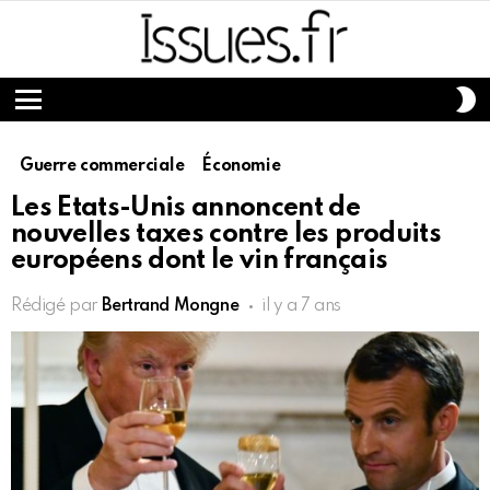
S
S
Menu
Guerre commerciale
Économie
Les Etats-Unis annoncent de
nouvelles taxes contre les produits
européens dont le vin français
Rédigé par
Bertrand Mongne
il y a 7 ans