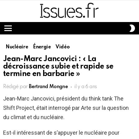
S
S
Menu
Nucléaire
Énergie
Vidéo
Jean-Marc Jancovici : « La
décroissance subie et rapide se
termine en barbarie »
Rédigé par
Bertrand Mongne
il y a 6 ans
Jean-Marc Jancovici, président du think tank The
Shift Project, était interrogé par Arte sur la question
du climat et du nucléaire.
Est-il intéressant de s’appuyer le nucléaire pour