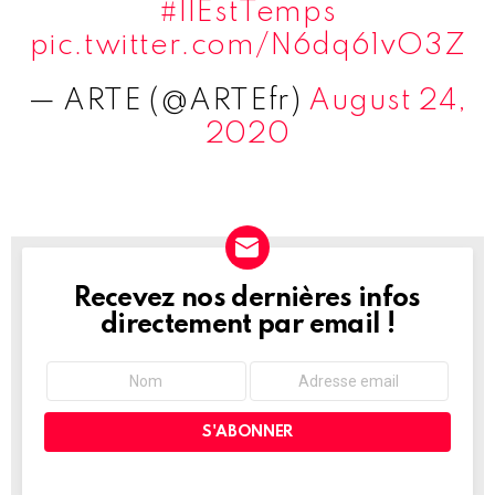
#IlEstTemps
pic.twitter.com/N6dq61vO3Z
— ARTE (@ARTEfr)
August 24,
2020
Recevez nos dernières infos
NEWSLETTER
directement par email !