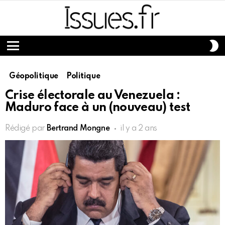
S
S
Menu
Géopolitique
Politique
Crise électorale au Venezuela :
Maduro face à un (nouveau) test
Rédigé par
Bertrand Mongne
il y a 2 ans