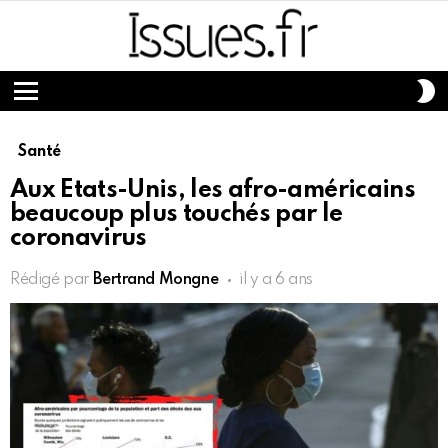
S
S
Menu
Santé
Aux Etats-Unis, les afro-américains
beaucoup plus touchés par le
coronavirus
Rédigé par
Bertrand Mongne
il y a 6 ans