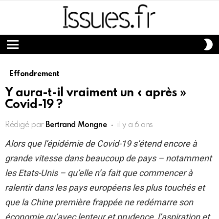
S
S
Menu
Effondrement
Y aura-t-il vraiment un « après »
Covid-19 ?
Rédigé par
Bertrand Mongne
il y a 6 ans
Alors que l’épidémie de Covid-19 s’étend encore à
grande vitesse dans beaucoup de pays – notamment
les Etats-Unis – qu’elle n’a fait que commencer à
ralentir dans les pays européens les plus touchés et
que la Chine première frappée ne redémarre son
économie qu’avec lenteur et prudence, l’aspiration et