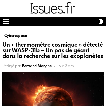
S
S
Menu
Cyberespace
Un « thermomètre cosmique » détecté
sur WASP-31b – Un pas de géant
dans la recherche sur les exoplanètes
Rédigé par
Bertrand Mongne
il y a 3 ans