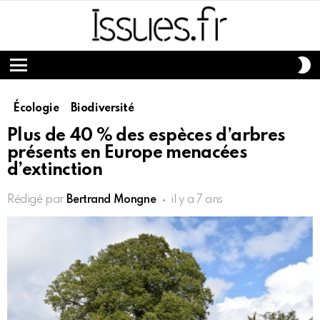
S
S
Menu
Écologie
Biodiversité
Plus de 40 % des espèces d’arbres
présents en Europe menacées
d’extinction
Rédigé par
Bertrand Mongne
il y a 7 ans