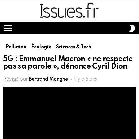
S
S
Menu
Pollution
Écologie
Sciences & Tech
5G : Emmanuel Macron « ne respecte
pas sa parole », dénonce Cyril Dion
Rédigé par
Bertrand Mongne
il y a 6 ans