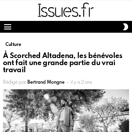
S
S
Menu
Culture
À Scorched Altadena, les bénévoles
ont fait une grande partie du vrai
travail
Rédigé par
Bertrand Mongne
il y a 2 ans