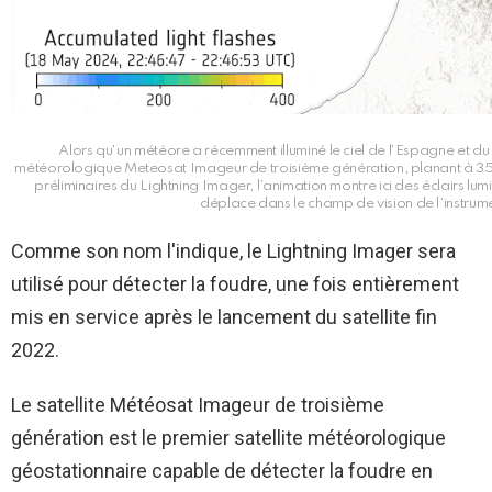
Alors qu'un météore a récemment illuminé le ciel de l'Espagne et du P
météorologique Meteosat Imageur de troisième génération, planant à 35
préliminaires du Lightning Imager, l’animation montre ici des éclairs lu
déplace dans le champ de vision de l’instru
Comme son nom l'indique, le Lightning Imager sera
utilisé pour détecter la foudre, une fois entièrement
mis en service après le lancement du satellite fin
2022.
Le satellite Météosat Imageur de troisième
génération est le premier satellite météorologique
géostationnaire capable de détecter la foudre en