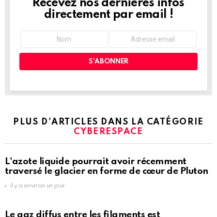
Recevez nos dernières infos
NEWSLETTER
directement par email !
PLUS D'ARTICLES DANS LA CATÉGORIE
CYBERESPACE
L'azote liquide pourrait avoir récemment
traversé le glacier en forme de cœur de Pluton
il y a environ un jour
Le gaz diffus entre les filaments est