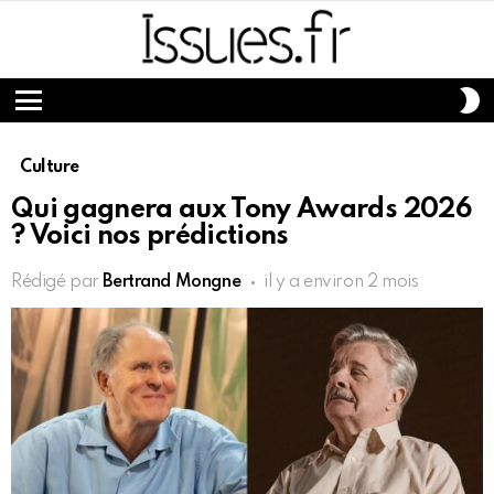
S
S
Menu
Culture
Qui gagnera aux Tony Awards 2026
? Voici nos prédictions
Rédigé par
Bertrand Mongne
il y a environ 2 mois