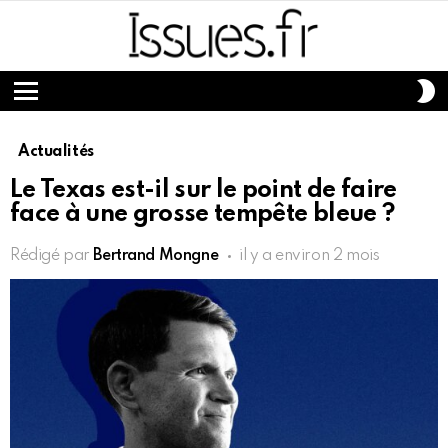
S
S
Menu
Actualités
Le Texas est-il sur le point de faire
face à une grosse tempête bleue ?
Rédigé par
Bertrand Mongne
il y a environ 2 mois