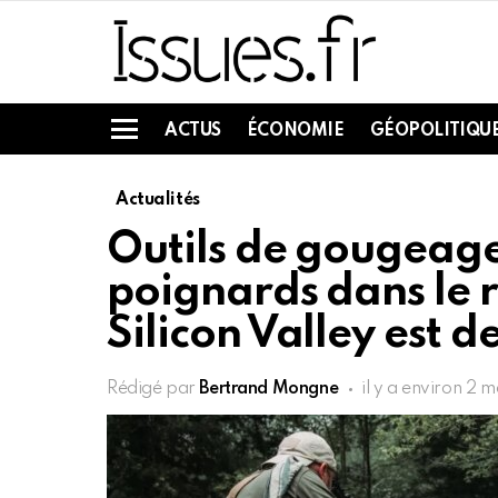
ACTUS
ÉCONOMIE
GÉOPOLITIQU
Menu
Actualités
Outils de gougeage 
poignards dans le r
Silicon Valley est d
Rédigé par
Bertrand Mongne
il y a environ 2 m