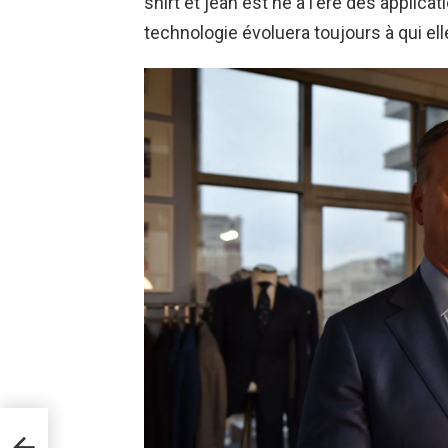
shirt et jean est né à l'ère des appli
technologie évoluera toujours à qui ell
aces
 en