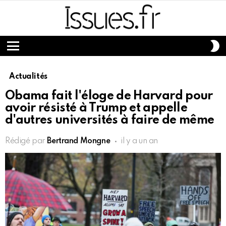
S
S
Menu
Actualités
Obama fait l'éloge de Harvard pour
avoir résisté à Trump et appelle
d'autres universités à faire de même
Rédigé par
Bertrand Mongne
il y a un an