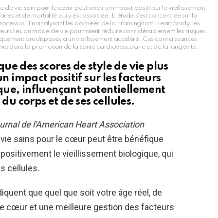
e vie sain pour le cœur peut avoir un impact positif sur le vieillissement
res et de mortalité qui y est associée. L'étude s'est concentrée sur la
processus. En analysant les données de la Framingham Heart Study, les
teurs liés au mode de vie pourraient réduire considérablement les risques
étiquement prédisposés à un vieillissement accéléré. Ces connaissances
 vie dans la promotion de la santé cardiovasculaire et de la longévité.
e des scores de style de vie plus
un impact positif sur les facteurs
que, influençant potentiellement
 du corps et de ses cellules.
urnal de l'American Heart Association
vie sains pour le cœur peut être bénéfique
positivement le vieillissement biologique, qui
s cellules.
iquent que quel que soit votre âge réel, de
e cœur et une meilleure gestion des facteurs