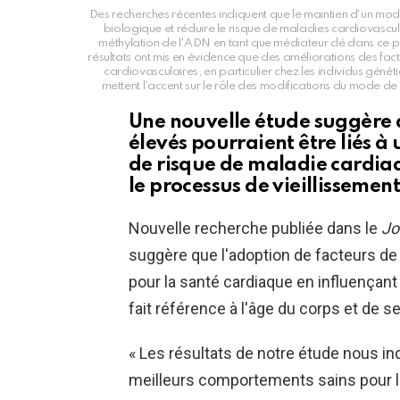
Des recherches récentes indiquent que le maintien d'un mode d
biologique et réduire le risque de maladies cardiovasculai
méthylation de l'ADN en tant que médiateur clé dans ce 
résultats ont mis en évidence que des améliorations des fac
cardiovasculaires, en particulier chez les individus gén
mettent l’accent sur le rôle des modifications du mode de
Une nouvelle étude suggère qu
élevés pourraient être liés à 
de risque de maladie cardia
le processus de vieillissement
Nouvelle recherche publiée dans le
Jo
suggère que l'adoption de facteurs de 
pour la santé cardiaque en influençant 
fait référence à l'âge du corps et de se
« Les résultats de notre étude nous ind
meilleurs comportements sains pour l