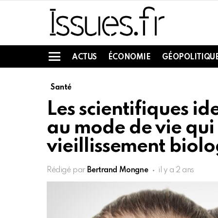
ACTUS
ÉCONOMIE
GÉOPOLITIQU
Menu
Santé
Les scientifiques ide
au mode de vie qui 
vieillissement biol
Rédigé par
Bertrand Mongne
il y a 2 ans