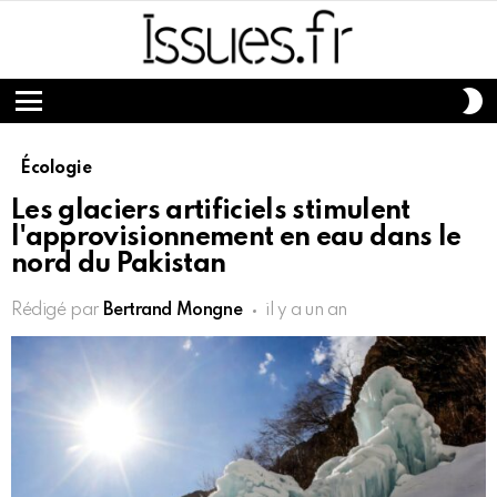
S
S
Menu
Écologie
Les glaciers artificiels stimulent
l'approvisionnement en eau dans le
nord du Pakistan
Rédigé par
Bertrand Mongne
il y a un an