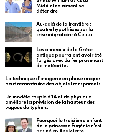
prince William et Kate
Middleton aiment se
détendre
Au-delà de la frontière :
quatre hypothèses sur la
crise migratoire à Ceuta
Les anneaux de la Grèce
antique pourraient avoir été
forgés avec du fer provenant
de météorites
La technique d'imagerie en phase unique
peut reconstruire des objets transparents
Un modèle couplé d’IA et de physique
améliore la prévision de la hauteur des
vagues de typhons
Pourquoi le troisième enfant
de la princesse Eugénie n'est
pas né en Angleterre