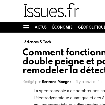
ACTUS
ÉCONOMIE
GÉOPOLITIQU
Menu
Sciences & Tech
Comment fonctionne
double peigne et po
remodeler la détect
Rédigé par
Bertrand Mongne
il y a environ 2 m
La spectroscopie a de nombreuses app
l'électrodynamique quantique et des é
environnementale, aux diagnostics biom