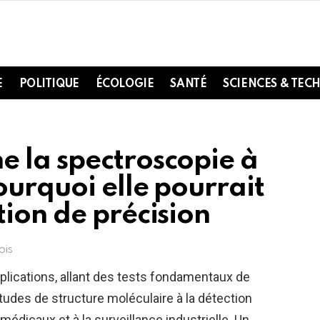
E
POLITIQUE
ÉCOLOGIE
SANTÉ
SCIENCES & TEC
 la spectroscopie à
urquoi elle pourrait
ion de précision
ois
lications, allant des tests fondamentaux de
tudes de structure moléculaire à la détection
édicaux et à la surveillance industrielle. Un