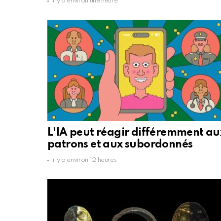
il y a environ une heure
L'IA peut réagir différemment au
patrons et aux subordonnés
il y a environ 12 heures