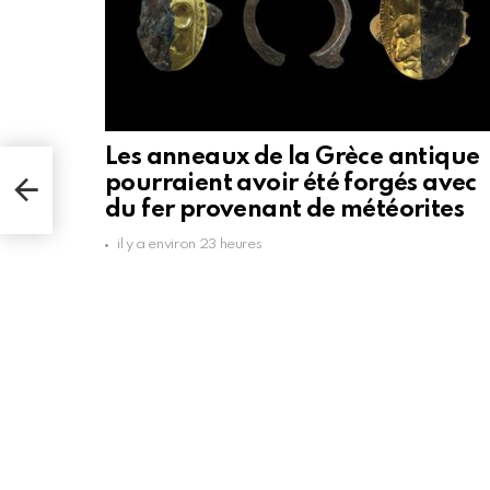
Les anneaux de la Grèce antique
e
pourraient avoir été forgés avec
aphe
du fer provenant de météorites
il y a environ 23 heures