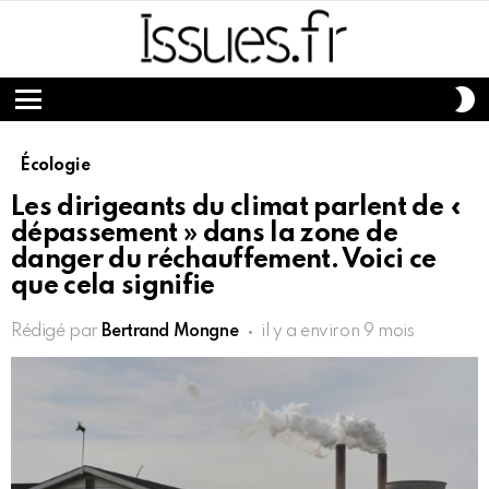
S
S
Menu
Écologie
Les dirigeants du climat parlent de «
dépassement » dans la zone de
danger du réchauffement. Voici ce
que cela signifie
Rédigé par
Bertrand Mongne
il y a environ 9 mois