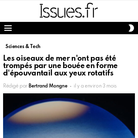
S
S
Menu
Sciences & Tech
Les oiseaux de mer n'ont pas été
trompés par une bouée en forme
d'épouvantail aux yeux rotatifs
Rédigé par
Bertrand Mongne
il y a environ 3 mois