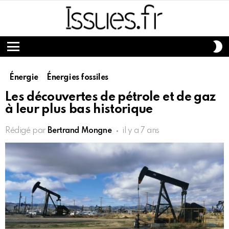
S
S
Menu
Énergie
Énergies fossiles
Les découvertes de pétrole et de gaz
à leur plus bas historique
Rédigé par
Bertrand Mongne
il y a 7 ans