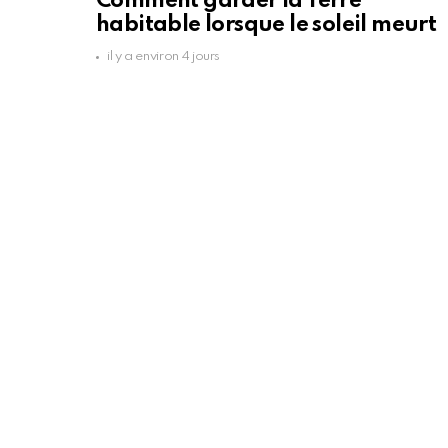
Comment garder la Terre
habitable lorsque le soleil meurt
il y a environ 4 jours