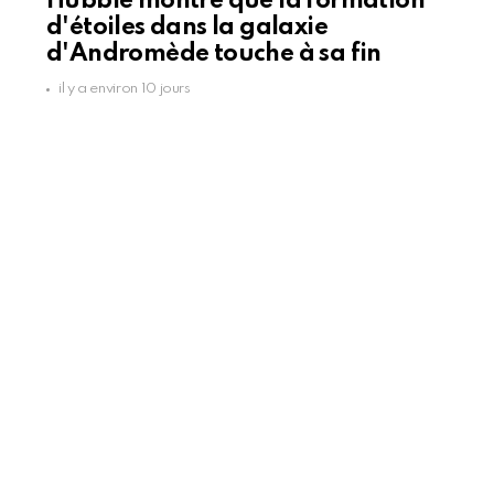
Hubble montre que la formation
d'étoiles dans la galaxie
d'Andromède touche à sa fin
il y a environ 10 jours