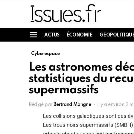
ACTUS
ÉCONOMIE
GÉOPOLITIQU
Menu
Cyberespace
Les astronomes déc
statistiques du recu
supermassifs
Rédigé par
Bertrand Mongne
il y a environ 2 m
Les collisions galactiques sont des 
Les trous noirs supermassifs (SMBH) 
orbitale chaotique qui finit par fusion