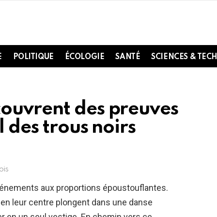
E
POLITIQUE
ÉCOLOGIE
SANTÉ
SCIENCES & TEC
ouvrent des preuves
l des trous noirs
ois
événements aux proportions époustouflantes.
en leur centre plongent dans une danse
ner en un seul vestige. En chemin vers ce