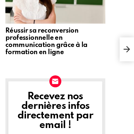
Réussir sa reconversion
professionnelle en
La l
communication grâce à la
Cong
formation en ligne
inco
Recevez nos
NEWSLETTER
dernières infos
directement par
email !