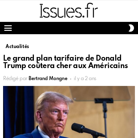
S
S
Menu
Actualités
Le grand plan tarifaire de Donald
Trump coûtera cher aux Américains
Rédigé par
Bertrand Mongne
il y a 2 ans