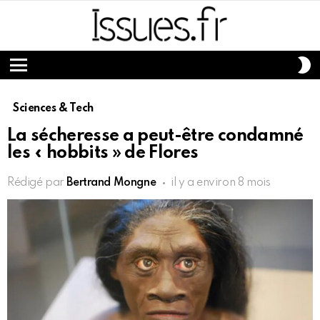
S
S
Menu
Sciences & Tech
La sécheresse a peut-être condamné
les « hobbits » de Flores
Rédigé par
Bertrand Mongne
il y a environ 8 mois