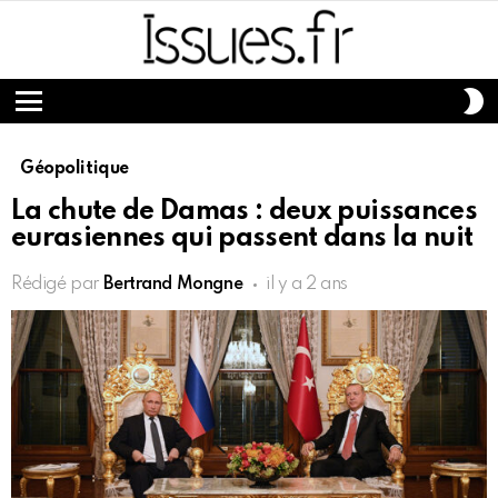
S
S
Menu
Géopolitique
La chute de Damas : deux puissances
eurasiennes qui passent dans la nuit
Rédigé par
Bertrand Mongne
il y a 2 ans