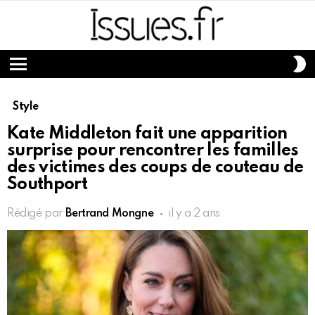
S
S
Menu
Style
Kate Middleton fait une apparition
surprise pour rencontrer les familles
des victimes des coups de couteau de
Southport
Rédigé par
Bertrand Mongne
il y a 2 ans