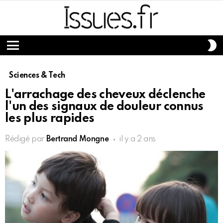
S
S
Menu
Sciences & Tech
L'arrachage des cheveux déclenche
l'un des signaux de douleur connus
les plus rapides
Rédigé par
Bertrand Mongne
il y a 2 ans