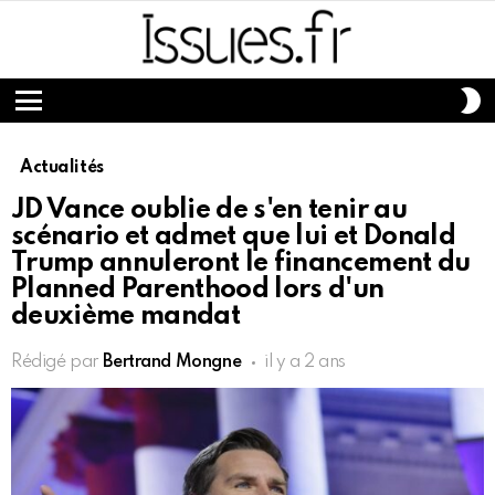
S
S
Menu
Actualités
JD Vance oublie de s'en tenir au
scénario et admet que lui et Donald
Trump annuleront le financement du
Planned Parenthood lors d'un
deuxième mandat
Rédigé par
Bertrand Mongne
il y a 2 ans