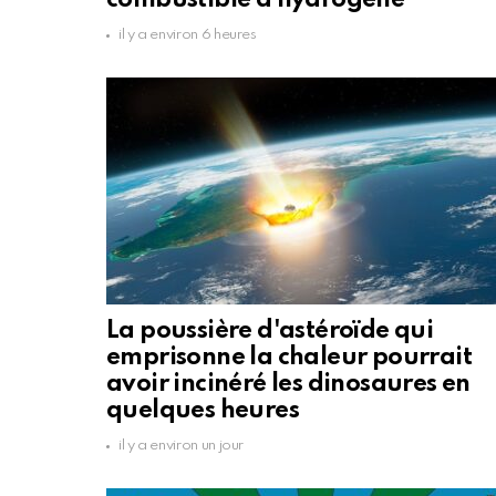
combustible à hydrogène
il y a environ 6 heures
La poussière d'astéroïde qui
emprisonne la chaleur pourrait
avoir incinéré les dinosaures en
quelques heures
il y a environ un jour