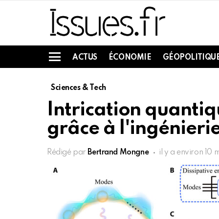
ACTUS
ÉCONOMIE
GÉOPOLITIQU
Menu
Sciences & Tech
Intrication quanti
grâce à l'ingénieri
Rédigé par
Bertrand Mongne
il y a environ 10 