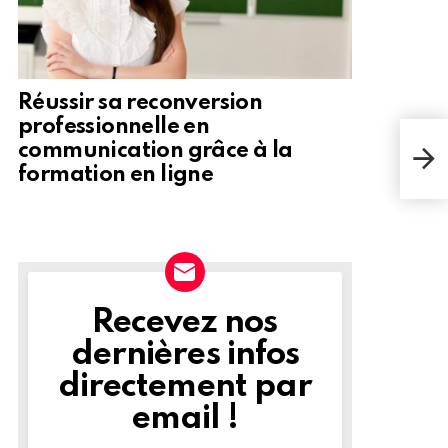
Réussir sa reconversion
professionnelle en
Il a
des 
communication grâce à la
qui 
formation en ligne
mod
Recevez nos
NEWSLETTER
dernières infos
directement par
email !