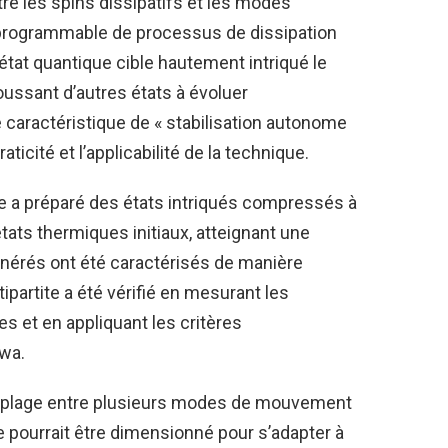
e les spins dissipatifs et les modes
e programmable de processus de dissipation
’état quantique cible hautement intriqué le
oussant d’autres états à évoluer
 caractéristique de « stabilisation autonome
ticité et l’applicabilité de la technique.
he a préparé des états intriqués compressés à
états thermiques initiaux, atteignant une
générés ont été caractérisés de manière
tipartite a été vérifié en mesurant les
s et en appliquant les critères
awa.
couplage entre plusieurs modes de mouvement
me pourrait être dimensionné pour s’adapter à