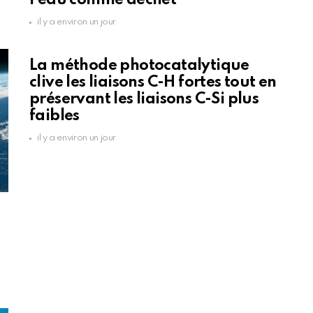
l'eau comme déchet
il y a environ un jour
La méthode photocatalytique
clive les liaisons C-H fortes tout en
préservant les liaisons C-Si plus
faibles
il y a environ un jour