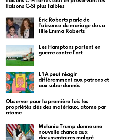
liaisons C-H fortes tout en préservant les
liaisons C-Si plus faibles
Eric Roberts parle de
l'absence du mariage de sa
fille Emma Roberts
Les Hamptons partent en
guerre contre l'art
L'IA peut réagir
différemment aux patrons et
aux subordonnés
Observer pour la première fois les
propriétés clés des matériaux, atome par
atome
Melania Trump donne une
nouvelle chance aux
documentaires malgré