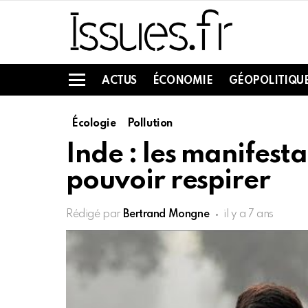
ACTUS
ÉCONOMIE
GÉOPOLITIQU
Menu
Écologie
Pollution
Inde : les manifesta
pouvoir respirer
Rédigé par
Bertrand Mongne
il y a 7 ans