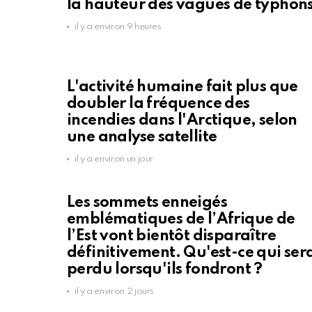
la hauteur des vagues de typhon
il y a environ 9 heures
L'activité humaine fait plus que
doubler la fréquence des
incendies dans l'Arctique, selon
une analyse satellite
il y a environ un jour
Les sommets enneigés
emblématiques de l’Afrique de
l’Est vont bientôt disparaître
définitivement. Qu'est-ce qui ser
perdu lorsqu'ils fondront ?
il y a environ 2 jours