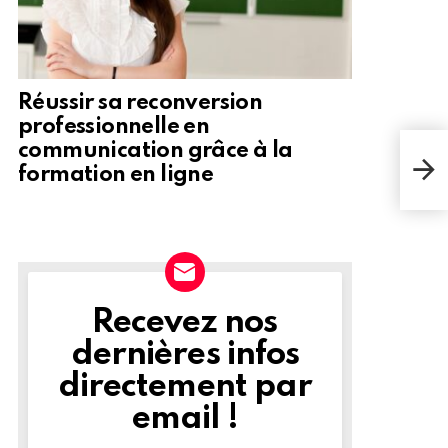
Réussir sa reconversion
professionnelle en
communication grâce à la
Un p
de T
formation en ligne
voit
Recevez nos
NEWSLETTER
dernières infos
directement par
email !