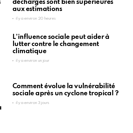
s
décharges sont bien supérieures
aux estimations
il y a environ 20 heures
L’influence sociale peut aider à
lutter contre le changement
climatique
il y a environ un jour
Comment évolue la vulnérabilité
sociale après un cyclone tropical ?
il y a environ 3 jours
a