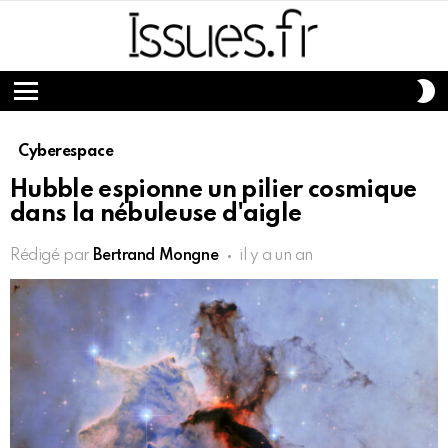
S
S
Menu
Cyberespace
Hubble espionne un pilier cosmique
dans la nébuleuse d'aigle
Rédigé par
Bertrand Mongne
il y a un an