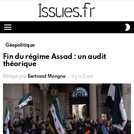
S
S
Menu
Géopolitique
Fin du régime Assad : un audit
théorique
Rédigé par
Bertrand Mongne
il y a 2 ans