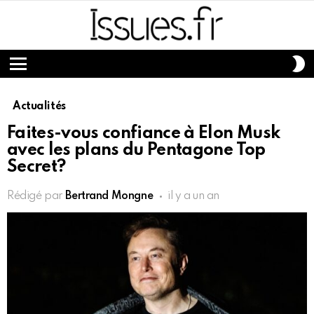
S
S
Menu
Actualités
Faites-vous confiance à Elon Musk
avec les plans du Pentagone Top
Secret?
Rédigé par
Bertrand Mongne
il y a un an