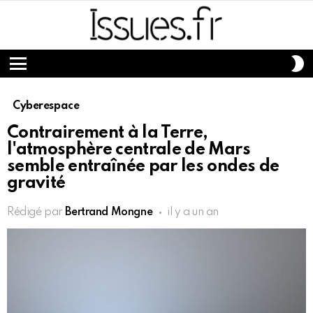
S
S
Menu
Cyberespace
Contrairement à la Terre,
l'atmosphère centrale de Mars
semble entraînée par les ondes de
gravité
Rédigé par
Bertrand Mongne
il y a un an