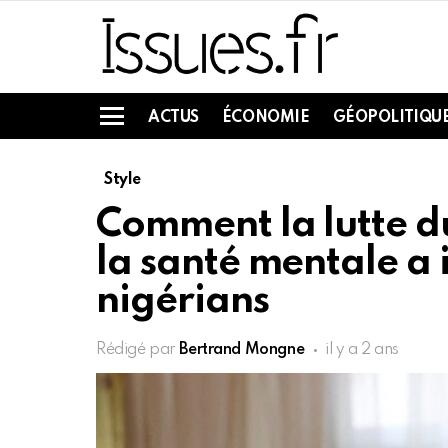
ACTUS
ÉCONOMIE
GÉOPOLITIQU
Menu
Style
Comment la lutte d
la santé mentale a 
nigérians
Rédigé par
Bertrand Mongne
il y a 2 ans