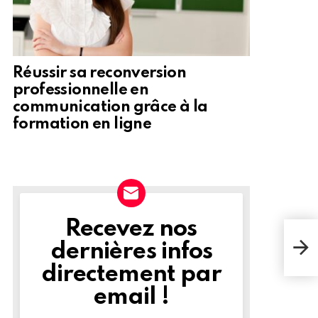
Réussir sa reconversion
professionnelle en
communication grâce à la
formation en ligne
Recevez nos
NEWSLETTER
Stor
de m
dernières infos
jete
directement par
email !