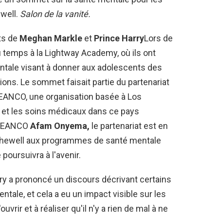
well.
Salon de la vanité.
ts de
Meghan Markle
et
Prince Harry
Lors de
du temps à la Lightway Academy, où ils ont
ntale visant à donner aux adolescents des
tions. Le sommet faisait partie du partenariat
 GEANCO, une organisation basée à Los
n et les soins médicaux dans ce pays
e GEANCO
Afam Onyema,
le partenariat est en
Archewell aux programmes de santé mentale
poursuivra à l'avenir.
ry a prononcé un discours décrivant certains
ale, et cela a eu un impact visible sur les
ouvrir et à réaliser qu'il n'y a rien de mal à ne